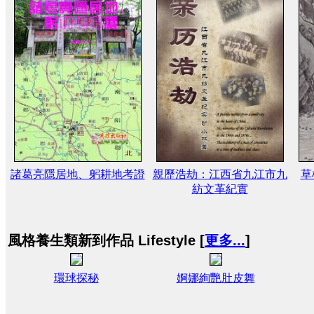
諸葛亮隱居地、躬耕地考證
親歷浩劫：江西省九江市九
草
紡文革紀實
風格養生類新到作品 Lifestyle [
更多...
]
環球探秘
婀娜絢艷肚皮舞