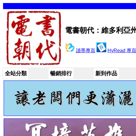
電書朝代：維多利亞
讀墨專頁
HyRead 專
全站分類
暢銷排行
新到作品